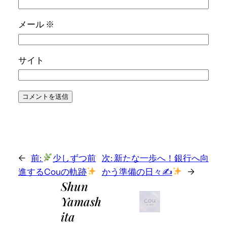
メール
※
サイト
←
前:
少しずつ前
次:
新たな一歩へ！銀行へ向
進するCouの軌跡
かう準備の日々✍
→
Shun
Yamash
ita