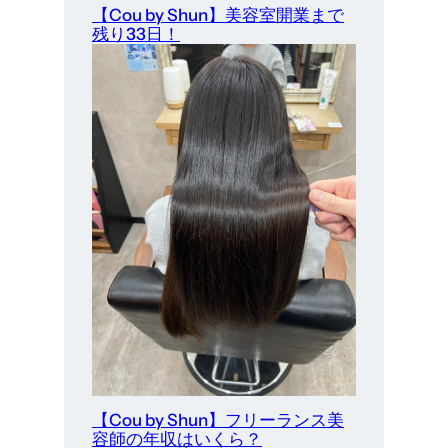
【Cou by Shun】美容室開業まで
残り33日！
【Cou by Shun】フリーランス美
容師の年収はいくら？