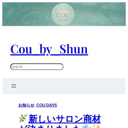
Cou_by_Shun
S
e
a
r
c
h
お知らせ
, 
COU DAYS
新しいサロン商材