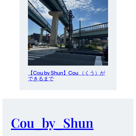
【Cou by Shun】Cou （くう）が
できるまで
Cou_by_Shun