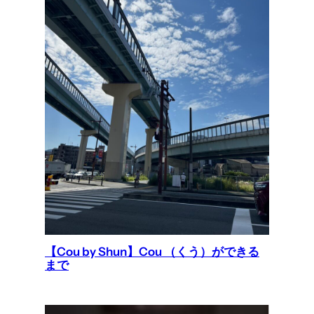
【Cou by Shun】Cou （くう）ができる
まで