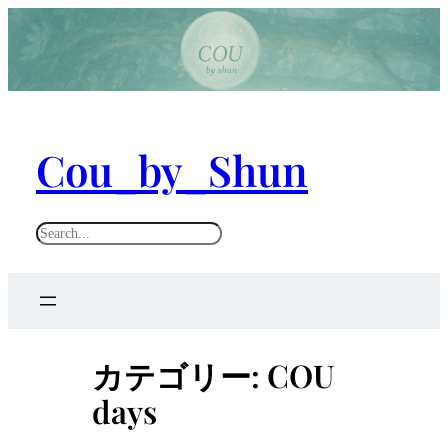
内
容
を
ス
キ
Cou_by_Shun
ッ
プ
S
e
a
r
c
カテゴリー:
COU
h
days