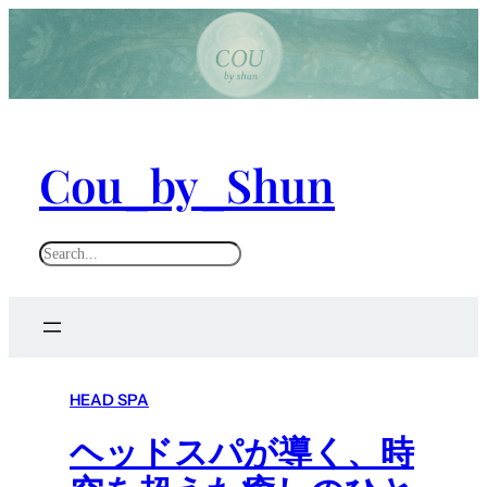
Cou_by_Shun
S
e
a
r
c
h
HEAD SPA
ヘッドスパが導く、時