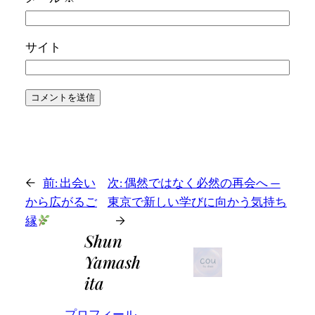
サイト
←
前:
出会い
次:
偶然ではなく必然の再会へ —
から広がるご
東京で新しい学びに向かう気持ち
縁
→
Shun
Yamash
ita
プロフィール