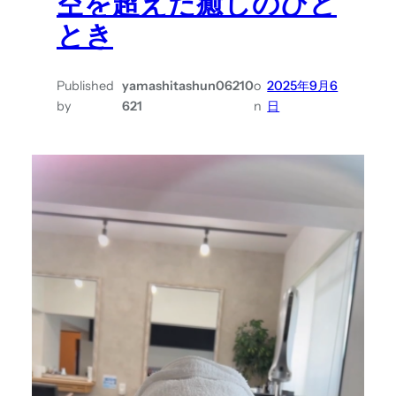
空を超えた癒しのひと
とき
Published
yamashitashun06210
o
2025年9月6
by
621
n
日