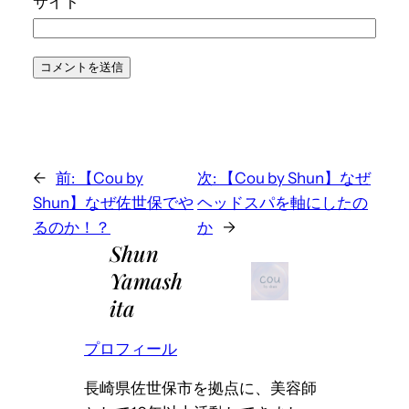
サイト
←
前:
【Cou by
次:
【Cou by Shun】なぜ
Shun】なぜ佐世保でや
ヘッドスパを軸にしたの
るのか！？
か
→
Shun
Yamash
ita
プロフィール
長崎県佐世保市を拠点に、美容師