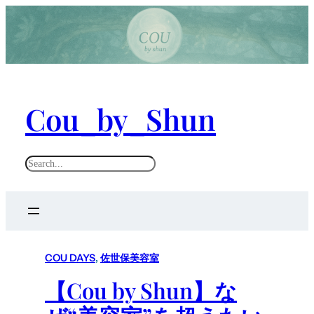
Cou_by_Shun
S
e
a
r
c
h
COU DAYS
, 
佐世保美容室
【Cou by Shun】な