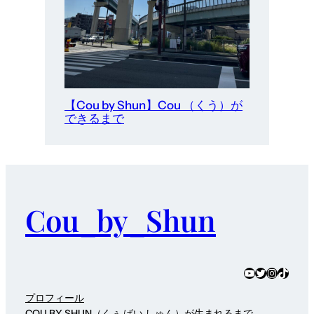
【Cou by Shun】Cou （くう）が
できるまで
Cou_by_Shun
YouTube
Twitter
Instagra
TikTok
プロフィール
COU BY SHUN（くぅ ばい しゅん）が生まれるまで