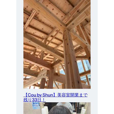
【Cou by Shun】美容室開業まで
残り33日！