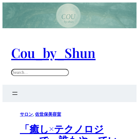
Cou_by_Shun
S
e
a
r
c
h
サロン
, 
佐世保美容室
「癒し×テクノロジ