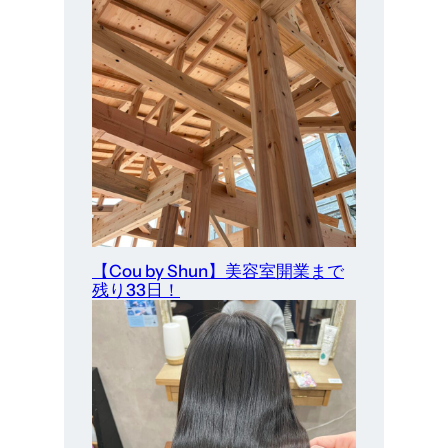
【Cou by Shun】美容室開業まで
残り33日！